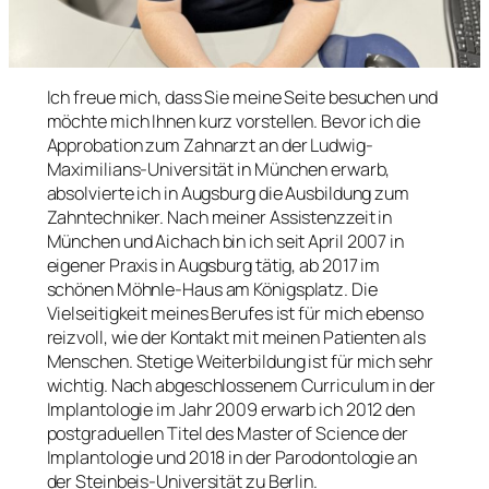
Ich freue mich, dass Sie meine Seite besuchen und
möchte mich Ihnen kurz vorstellen. Bevor ich die
Approbation zum Zahnarzt an der Ludwig-
Maximilians-Universität in München erwarb,
absolvierte ich in Augsburg die Ausbildung zum
Zahntechniker. Nach meiner Assistenzzeit in
München und Aichach bin ich seit April 2007 in
eigener Praxis in Augsburg tätig, ab 2017 im
schönen Möhnle-Haus am Königsplatz. Die
Vielseitigkeit meines Berufes ist für mich ebenso
reizvoll, wie der Kontakt mit meinen Patienten als
Menschen. Stetige Weiterbildung ist für mich sehr
wichtig. Nach abgeschlossenem Curriculum in der
Implantologie im Jahr 2009 erwarb ich 2012 den
postgraduellen Titel des Master of Science der
Implantologie und 2018 in der Parodontologie an
der Steinbeis-Universität zu Berlin.